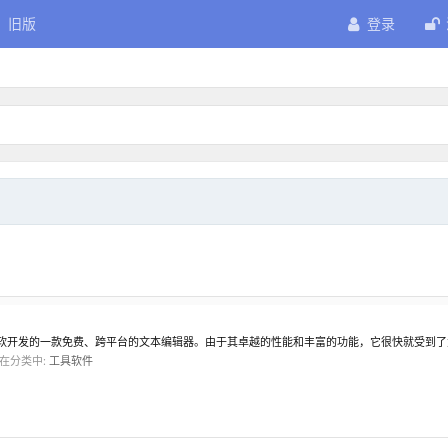
旧版
登录
de 是由微软开发的一款免费、跨平台的文本编辑器。由于其卓越的性能和丰富的功能，它很快就受到了大家的喜爱
在分类中:
工具软件