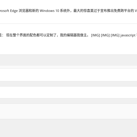
rosoft Edge 浏览器和新的 Windows 10 系统外，最大的惊喜莫过于宣布推出免费跨平台的 Visual Stu
现在整个界面的配色都可以定制了，我的编辑器我做主。 [IMG] [IMG] [IMG] javascri