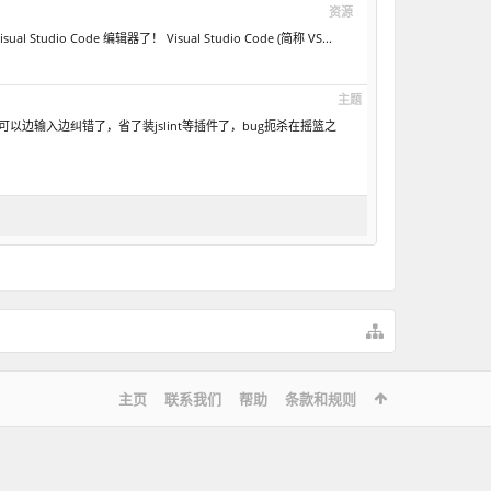
资源
dio Code 编辑器了！ Visual Studio Code (简称 VS...
主题
pt 可以边输入边纠错了，省了装jslint等插件了，bug扼杀在摇篮之
主页
联系我们
帮助
条款和规则