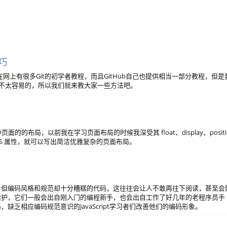
技巧
网上有很多Git的初学者教程，而且GitHub自己也提供相当一部分教程，但是
还是不太容易的，所以我们就来教大家一些方法吧。
的的布局，以前我在学习页面布局的时候我深受其 float、display、positi
CSS 属性，就可以写出简洁优雅复杂的页面布局。
，但编码风格和规范却十分糟糕的代码，这往往会让人不敢再往下阅读，甚至会
维护，它们一般会出自刚入门的编程新手，也会出自工作了好几年的老程序员手
乏相应编码规范意识的JavaScript学习者们改善他们的编码形象。