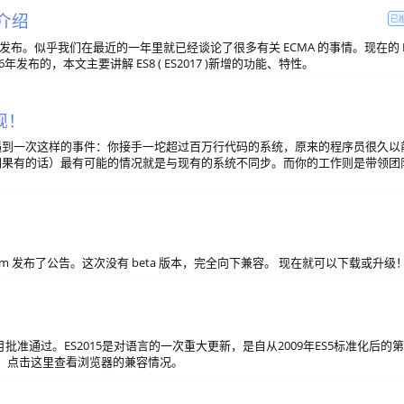
能介绍
已
9 正式发布。似乎我们在最近的一年里就已经谈论了很多有关 ECMA 的事情。现在的 
6年发布的，本文主要讲解 ES8 ( ES2017 )新增的功能、特性。
规！
遇到一次这样的事件：你接手一坨超过百万行代码的系统，原来的程序员很久以
如果有的话）最有可能的情况就是与现有的系统不同步。而你的工作则是带领团
 Medium 发布了公告。这次没有 beta 版本，完全向下兼容。 现在就可以下载或升级
015年6月批准通过。ES2015是对语言的一次重大更新，是自从2009年ES5标准化后的
特性，点击这里查看浏览器的兼容情况。