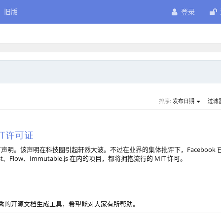
旧版
登录
排序:
发布日期
过滤
MIT许可证
官方声明。该声明在科技圈引起轩然大波。不过在业界的集体批评下，Facebook 
low、Immutable.js 在内的项目，都将拥抱流行的 MIT 许可。
优秀的开源文档生成工具，希望能对大家有所帮助。